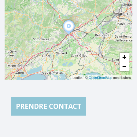
+
−
Leaflet
|
©
OpenStreetMap
contributors
PRENDRE CONTACT