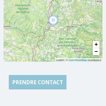
+
−
Leaflet
|
©
OpenStreetMap
contributors
PRENDRE CONTACT