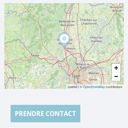
+
−
Leaflet
|
©
OpenStreetMap
contributors
PRENDRE CONTACT