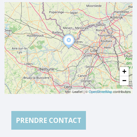
+
−
Leaflet
|
©
OpenStreetMap
contributors
PRENDRE CONTACT