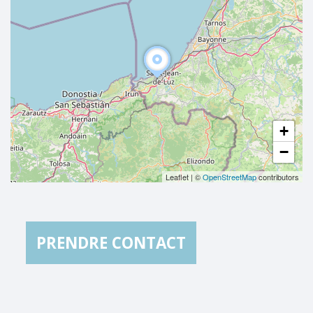
+
−
Leaflet
|
©
OpenStreetMap
contributors
PRENDRE CONTACT