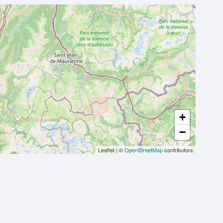
+
−
Leaflet
|
©
OpenStreetMap
contributors