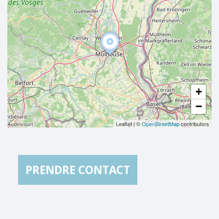
+
−
Leaflet
|
©
OpenStreetMap
contributors
PRENDRE CONTACT