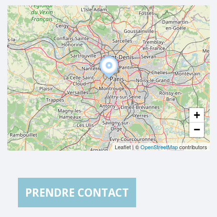
+
−
Leaflet
|
©
OpenStreetMap
contributors
PRENDRE CONTACT