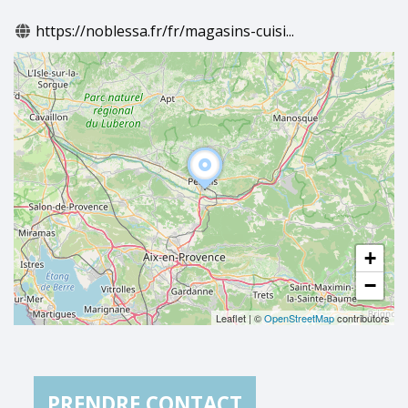
https://noblessa.fr/fr/magasins-cuisi...
+
−
Leaflet
|
©
OpenStreetMap
contributors
PRENDRE CONTACT