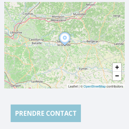
+
−
Leaflet
|
©
OpenStreetMap
contributors
PRENDRE CONTACT