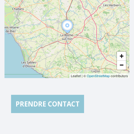
+
−
Leaflet
|
©
OpenStreetMap
contributors
PRENDRE CONTACT