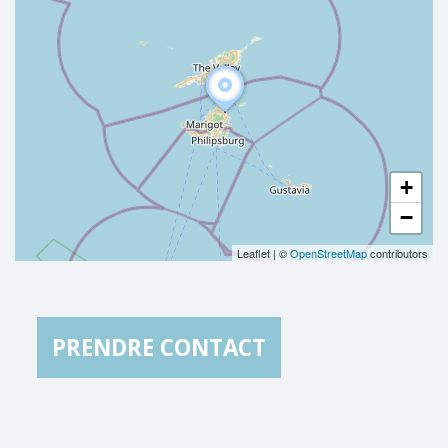
+
−
Leaflet
|
©
OpenStreetMap
contributors
PRENDRE CONTACT