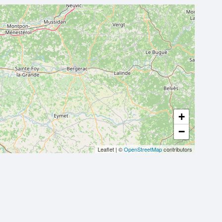
+
−
Leaflet
|
©
OpenStreetMap
contributors