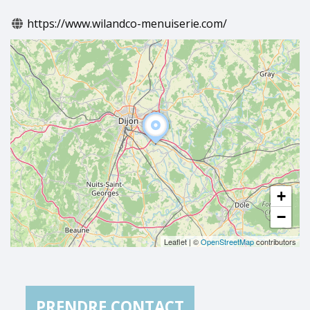
https://www.wilandco-menuiserie.com/
+
−
Leaflet
|
©
OpenStreetMap
contributors
PRENDRE CONTACT