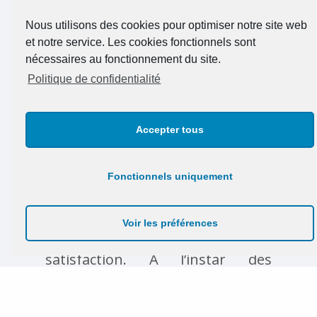
coordonné. Évidemment, la
Nous utilisons des cookies pour optimiser notre site web
laque véritable
reste d’actualité,
et notre service. Les cookies fonctionnels sont
que ce soit en finition brillante ou
nécessaires au fonctionnement du site.
Politique de confidentialité
surtout mate.
Le plan de travail
: comme pour
Accepter tous
les façades de meubles, vous
devrez choisir la matière de votre
Fonctionnels uniquement
plan de travail de cuisine avec
précaution. Très utilisé, c’est un
Voir les préférences
élément essentiel à votre
satisfaction. À l’instar des
façades, les fabricants
structurent l’offre par niveau de