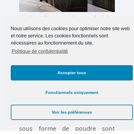
Plan de travail en quartz finition Eternal Noir de
la marque Silestone (Groupe Cosentino)
Nous utilisons des cookies pour optimiser notre site web
Le must en ce moment est
et notre service. Les cookies fonctionnels sont
clairement
la céramique
. Ultra
nécessaires au fonctionnement du site.
résistante à la chaleur, aux chocs
Politique de confidentialité
et aux rayures, elle est aussi anti-
bactérienne. Egalement intégrée
Accepter tous
dans la catégorie des pierres
reconstituées, elle est le fruit
Fonctionnels uniquement
d’un processus plus écologique
que le quartz, car sans résine. Au
Voir les préférences
départ, des dizaines de minéraux
sous forme de poudre sont